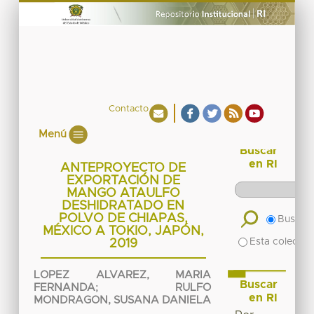
Contacto
Menú
Buscar
en RI
ANTEPROYECTO DE
EXPORTACIÓN DE
MANGO ATAULFO
DESHIDRATADO EN
POLVO DE CHIAPAS,
Buscar 
MÉXICO A TOKIO, JAPÓN,
Esta colecció
2019
LOPEZ ALVAREZ, MARIA
Buscar
FERNANDA
;
RULFO
en RI
MONDRAGON, SUSANA DANIELA