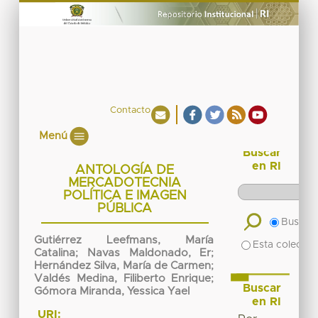
Contacto
Menú
Buscar
en RI
ANTOLOGÍA DE
MERCADOTECNIA
POLÍTICA E IMAGEN
PÚBLICA
Buscar 
Gutiérrez Leefmans, María
Esta colecció
Catalina
;
Navas Maldonado, Er
;
Hernández Silva, María de Carmen
;
Valdés Medina, Filiberto Enrique
;
Buscar
Gómora Miranda, Yessica Yael
en RI
URI: