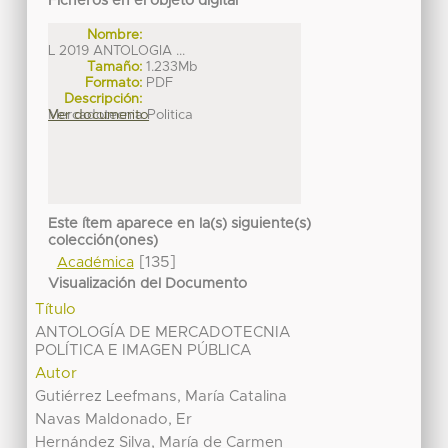
Ficheros en el objeto digital
Nombre:
L 2019 ANTOLOGIA ...
Tamaño:
1.233Mb
Formato:
PDF
Descripción:
Mercadotecnia Politica
Ver documento
Este ítem aparece en la(s) siguiente(s)
colección(ones)
[135]
Académica
Visualización del Documento
Título
ANTOLOGÍA DE MERCADOTECNIA
POLÍTICA E IMAGEN PÚBLICA
Autor
Gutiérrez Leefmans, María Catalina
Navas Maldonado, Er
Hernández Silva, María de Carmen