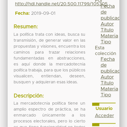
Por
http://hdl.handle.net/20.500.11799/105305
Fecha
de
Fecha:
2019-09-01
publicación
Autor
Resumen:
Título
La política trata con ideas, busca su
Materia
transmisión, de generar valor en las
Tipo
propuestas y visiones, encuentra los
Esta
caminos para trazar relaciones
colección
fundamentadas en abstracciones,
Fecha
es aquí donde la mercadotecnia
de
política trabaja, para que los públicos
publicación
visualicen, entiendan, deseen,
Autor
busquen y adquieran esas ideas.
Título
Materia
Tipo
Descripción:
La mercadotecnia política tiene un
Usuario
amplio espectro de práctica, se ha
Acceder
enmarcado únicamente a los
procesos electorales, pero lo cierto