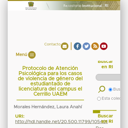
Contacto
Menú
Buscar
en RI
Protocolo de Atención
Psicológica para los casos
de violencia de género del
estudiantado de
licenciatura del campus el
Buscar 
Cerrillo UAEM
Esta colecció
Morales Hernández, Laura Anahí
Buscar
URI:
en RI
http://hdl.handle.net/20.500.11799/105401