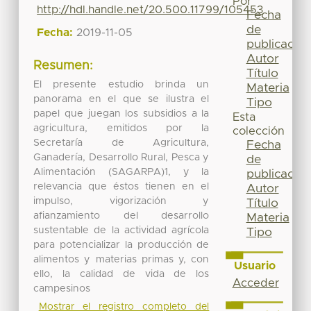
Por
http://hdl.handle.net/20.500.11799/105453
Fecha
de
Fecha:
2019-11-05
publicación
Autor
Resumen:
Título
El presente estudio brinda un
Materia
panorama en el que se ilustra el
Tipo
papel que juegan los subsidios a la
Esta
agricultura, emitidos por la
colección
Secretaría de Agricultura,
Fecha
Ganadería, Desarrollo Rural, Pesca y
de
Alimentación (SAGARPA)1, y la
publicación
relevancia que éstos tienen en el
Autor
impulso, vigorización y
Título
afianzamiento del desarrollo
Materia
sustentable de la actividad agrícola
Tipo
para potencializar la producción de
alimentos y materias primas y, con
Usuario
ello, la calidad de vida de los
Acceder
campesinos
Mostrar el registro completo del