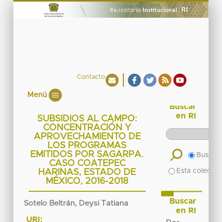
Contacto
Menú
Buscar
en RI
SUBSIDIOS AL CAMPO:
CONCENTRACIÓN Y
APROVECHAMIENTO DE
LOS PROGRAMAS
EMITIDOS POR SAGARPA.
Buscar 
CASO COATEPEC
Esta colecció
HARINAS, ESTADO DE
MÉXICO, 2016-2018
Buscar
Sotelo Beltrán, Deysi Tatiana
en RI
URI: