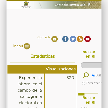
Contacto
Menú
Buscar
Estadísticas
en RI
Visualizaciones
Buscar 
Experiencia
320
Esta colecció
laboral en el
campo de la
cartografía
Buscar
en RI
electoral en