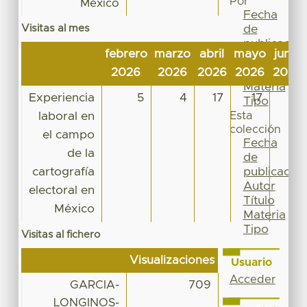
Por
México
Fecha
Visitas al mes
de
publicación
febrero
marzo
abril
mayo
junio
Autor
2026
2026
2026
2026
2026
Título
Materia
Experiencia
5
4
17
17
3
Tipo
laboral en
Esta
colección
el campo
Fecha
de la
de
cartografía
publicación
Autor
electoral en
Título
México
Materia
Tipo
Visitas al fichero
Visualizaciones
Usuario
Acceder
GARCIA-
709
LONGINOS-