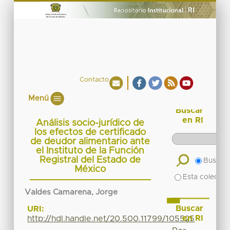
Contacto
Menú
Buscar
en RI
Análisis socio-jurídico de
los efectos de certificado
de deudor alimentario ante
el Instituto de la Función
Registral del Estado de
Buscar 
México
Esta colecció
Valdes Camarena, Jorge
Buscar
URI:
en RI
http://hdl.handle.net/20.500.11799/105525