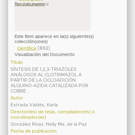
Tesis de maestría
Ver documento
Este ítem aparece en la(s) siguiente(s)
colección(ones)
[892]
Científica
Visualización del Documento
Título
SÍNTESIS DE 1,2,3-TRIAZOLES
ANÁLOGOS AL CLOTRIMAZOL A
PARTIR DE LA CICLOADICIÓN
ALQUINO-AZIDA CATALIZADA POR
COBRE
Autor
Estrada Valdés, Karla
Director(es) de tesis, compilador(es) o
coordinador(es)
González Rivas, Nelly Ma. de la Paz
Fecha de publicación