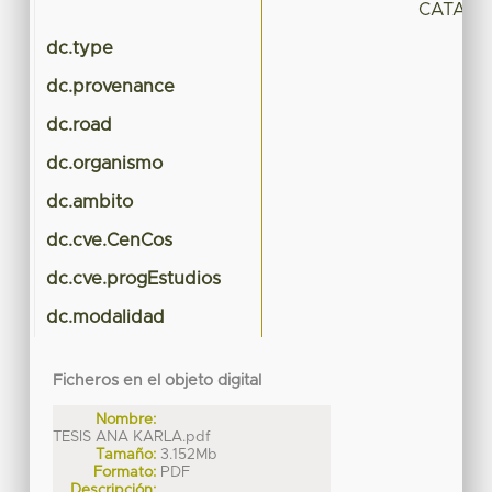
CATALI
dc.type
dc.provenance
dc.road
dc.organismo
dc.ambito
dc.cve.CenCos
dc.cve.progEstudios
dc.modalidad
Ficheros en el objeto digital
Nombre:
TESIS ANA KARLA.pdf
Tamaño:
3.152Mb
Formato:
PDF
Descripción: