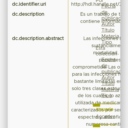
Por
dc.identifier.uri
http://hdl.handle.net/20
Fecha
de
dc.description
Es un trabajo de tes
publicación
contiene información
Autor
Título
Materia
dc.description.abstract
Las infecciones fún
Tipo
sustancialmente
Esta
mortalidad, par
colección
Fecha
pacientes c
de
comprometida. Las opci
publicación
para las infecciones fúng
Autor
bastante limitadas en l
Título
solo tres clases estructu
Materia
Tipo
de los cuales, lo azole
utilizada de medicamen
Usuario
caracterizados por ser f
Acceder
espectro y alta eficaci
numerosa cantidad