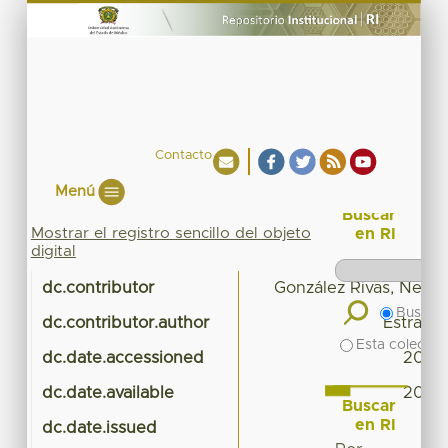
Contacto
Menú
Buscar
Mostrar el registro sencillo del objeto
en RI
digital
dc.contributor
González Rivas, Nelly 
Buscar 
dc.contributor.author
Estrada 
Esta colecció
dc.date.accessioned
2020
dc.date.available
2020
Buscar
en RI
dc.date.issued