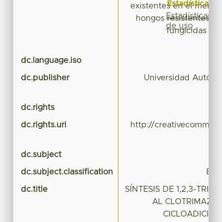
Estadísticas
existentes en el mercad
Estadísticas
hongos resistentes a l
de uso
fungicidas ac
dc.language.iso
dc.publisher
Universidad Autóno
dc.rights
dc.rights.uri
http://creativecommons
dc.subject
DFT
dc.subject.classification
BIO
dc.title
SÍNTESIS DE 1,2,3-TRI
AL CLOTRIMAZOL
CICLOADICIÓN