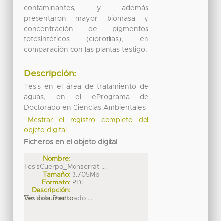
contaminantes, y además
presentaron mayor biomasa y
concentración de pigmentos
fotosintéticos (clorofilas), en
comparación con las plantas testigo.
Descripción:
Tesis en el área de tratamiento de
aguas, en el ePrograma de
Doctorado en Ciencias Ambientales
Mostrar el registro completo del
objeto digital
Ficheros en el objeto digital
Nombre:
TesisCuerpo_Monserrat ...
Tamaño:
3.705Mb
Formato:
PDF
Descripción:
Tesis de Doctorado ...
Ver documento