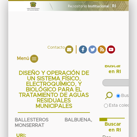
Contacto
Menú
Buscar
en RI
DISEÑO Y OPERACIÓN DE
UN SISTEMA FÍSICO,
ELECTROQUÍMICO, Y
BIOLÓGICO PARA EL
TRATAMIENTO DE AGUAS
Buscar 
RESIDUALES
Esta colecció
MUNICIPALES
BALLESTEROS BALBUENA,
Buscar
MONSERRAT
en RI
URI: