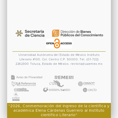
Universidad Autónoma del Estado de México
Instituto
Literario #100. Col. Centro
C.P. 50000. Tel. (01-722)
2262300
Toluca, Estado de México.
rectoria@uaemex.mx
CONACYT
"2026, Conmemoración del ingreso de la científica y
académica Elena Cárdenas Guerrero al Instituto
científico Literario"