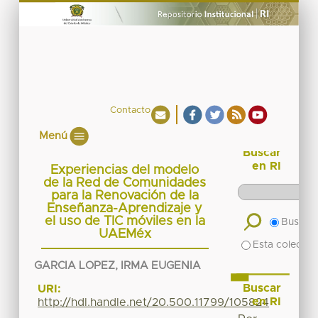
Contacto
Menú
Buscar
en RI
Experiencias del modelo
de la Red de Comunidades
para la Renovación de la
Enseñanza-Aprendizaje y
el uso de TIC móviles en la
Buscar 
UAEMéx
Esta colecció
GARCIA LOPEZ, IRMA EUGENIA
Buscar
URI:
en RI
http://hdl.handle.net/20.500.11799/105824