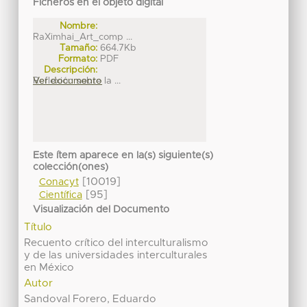
Ficheros en el objeto digital
Nombre:
RaXimhai_Art_comp ...
Tamaño:
664.7Kb
Formato:
PDF
Descripción:
Reflexión sobre la ...
Ver documento
Este ítem aparece en la(s) siguiente(s)
colección(ones)
[10019]
Conacyt
[95]
Científica
Visualización del Documento
Título
Recuento crítico del interculturalismo
y de las universidades interculturales
en México
Autor
Sandoval Forero, Eduardo