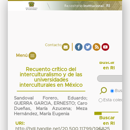
Contacto
Menú
Buscar
en RI
Recuento crítico del
interculturalismo y de las
universidades
interculturales en México
Buscar 
Sandoval Forero, Eduardo
;
Esta colecció
GUERRA GARCIA, ERNESTO
;
Caro
Dueñas, María Azucena
;
Meza
Hernández, María Eugenia
Buscar
en RI
URI:
http://hdl.handle.net/20.500.11799/105825