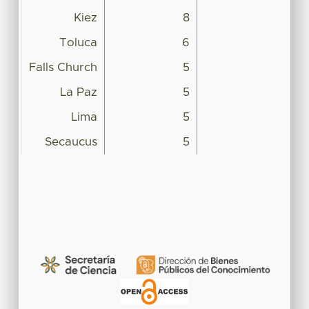
Kiez
8
Toluca
6
Falls Church
5
La Paz
5
Lima
5
Secaucus
5