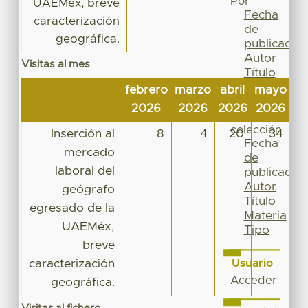
Por
UAEMéx, breve
Fecha
caracterización
de
geográfica.
publicación
Autor
Visitas al mes
Título
Materia
febrero
marzo
abril
mayo
ju
Tipo
2026
2026
2026
2026
2
Esta
colección
Inserción al
8
4
20
34
Fecha
mercado
de
laboral del
publicación
Autor
geógrafo
Título
egresado de la
Materia
UAEMéx,
Tipo
breve
caracterización
Usuario
Acceder
geográfica.