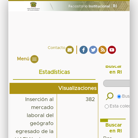
Contacto
Menú
Buscar
Estadísticas
en RI
Visualizaciones
Buscar 
Inserción al
382
Esta colecció
mercado
laboral del
geógrafo
Buscar
en RI
egresado de la