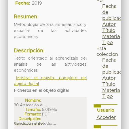
Por
Fecha:
2019
Fecha
de
Resumen:
publicación
Autor
Metodología de análisis estadístico y
Título
espacial de las actividades
Materia
económicas
Tipo
Esta
Descripción:
colección
Texto orientado al aprendizaje del
Fecha
análisis de las actividades
de
económicas
publicación
Autor
Mostrar el registro completo del
Título
objeto digital
Materia
Ficheros en el objeto digital
Tipo
Nombre:
30 Aplicación al ...
Tamaño:
5.019Mb
Usuario
Formato:
PDF
Acceder
Descripción:
Aplicación al estudio ...
Ver documento