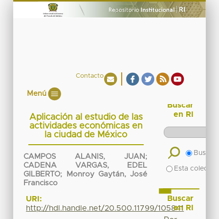
Contacto
Menú
Buscar
en RI
Aplicación al estudio de las
actividades económicas en
la ciudad de México
Buscar 
CAMPOS ALANIS, JUAN
;
CADENA VARGAS, EDEL
Esta colecció
GILBERTO
;
Monroy Gaytán, José
Francisco
Buscar
URI:
en RI
http://hdl.handle.net/20.500.11799/105841