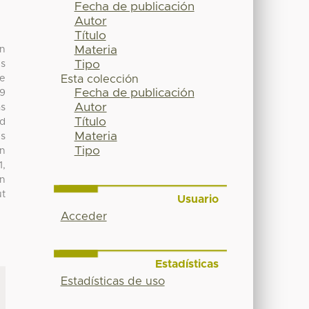
Fecha de publicación
Autor
Título
Materia
In
Tipo
ns
ne
Esta colección
Fecha de publicación
29
Autor
as
Título
nd
Materia
es
Tipo
n
1,
on
ut
Usuario
Acceder
Estadísticas
Estadísticas de uso