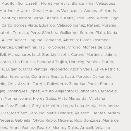
;
;
;
Aguillón Sol, Lizzeth
Flores Ferreyra, Blanca Irma
Velázquez
;
;
Martínez Álvarez, Omar
Morales Valenzuela, Adriana Alejandra
;
;
;
as Nahum
Herrera Serna, Brenda Yuliana
Toral Rizo, Víctor Hugo
;
;
;
, Carlo
Gómez Plata, Eduardo
Velasco Ibáñez, Rafael
Morales
;
;
abeth Teresita
Pérez Sánchez, Guillermo
Serrano Plata, María
;
;
;
Allirot, Xavier
Laguna Camacho, Antonio
Flores Ocampo,
;
;
Garcés, Clementina
Trujillo Condes, Virgilio
Montes de Oca
;
;
;
leli
Manzanares Leal, Gauddy Lizeth
Coronel Martínez, Jaime
;
;
tes, Lilia Patricia
Sandoval Trujillo, Horacio
Ramírez Durán,
;
;
;
ía, Eugenio
Oros Pantoja, Rigoberto
Azorín Vega, Erika Patricia
;
;
ález, Esmeralda
Contreras García, Irazú
Paredes Cervantes,
;
;
;
nio
Ortiz Arzate, Zareth
Ballesteros Zebadúa, Paola
Franco
;
;
el
Domínguez López, Arturo Alejandro
Oudhof van Barneveld,
;
;
es, Norma Ivonne
Flores Galaz, Mirta Margarita
Villafaña
;
;
onzález Escobar, Sergio
Montero López Lena, María
Hernández
;
;
livia
Martínez Garduño, María Dolores
Velasco Fuentes, Miriam
;
;
ergara, Gabriela
Olivos Rubio, Micaela
Rico González, María de
;
;
;
rdes
Arana Gómez, Beatriz
Monroy Rojas, Araceli
Velasco