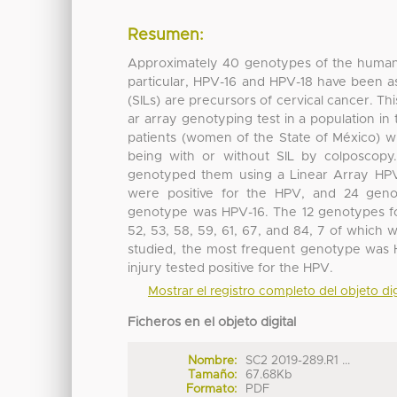
Resumen:
Approximately 40 genotypes of the human p
particular, HPV-16 and HPV-18 have been ass
(SILs) are precursors of cervical cancer. Th
ar array genotyping test in a population in
patients (women of the State of México) w
being with or without SIL by colposcopy
genotyped them using a Linear Array HP
were positive for the HPV, and 24 ge
genotype was HPV-16. The 12 genotypes fou
52, 53, 58, 59, 61, 67, and 84, 7 of which w
studied, the most frequent genotype was H
injury tested positive for the HPV.
Mostrar el registro completo del objeto dig
Ficheros en el objeto digital
Nombre:
SC2 2019-289.R1 ...
Tamaño:
67.68Kb
Formato:
PDF