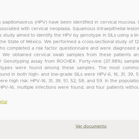
apillomavirus (HPV) have been identified in cervical mucosa. 
ociated with cervical neoplasia. Squamous intraepithelial lesio
is study aimed to identify the HPV by genotype in SILs using a li
 the State of México. We performed a cross-sectional study of 1
ho completed a risk factor questionnaire and were diagnosed 
. We obtained cervical swab samples from these patients a
V Genotyping assay from ROCHE®. Forty-nine (37.98%) sampl
notypes were found among these samples. The most commo
nd in both high- and low-grade SILs were HPV-6, 16, 31, 39, 5
ere high risk: HPV-16, 31, 39, 51, 52, 58, and 59. In the populati
PV-16, multiple infections were found, and four patients witho
ital
Ver documento