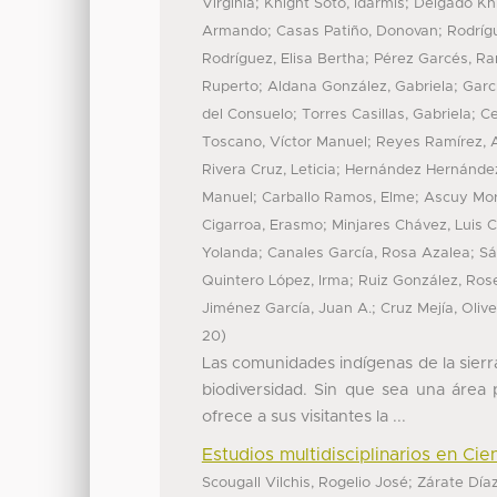
;
;
Virginia
Knight Soto, Idarmis
Delgado Knig
;
;
Armando
Casas Patiño, Donovan
Rodríg
;
Rodríguez, Elisa Bertha
Pérez Garcés, Ra
;
;
Ruperto
Aldana González, Gabriela
Garc
;
;
del Consuelo
Torres Casillas, Gabriela
Ce
;
Toscano, Víctor Manuel
Reyes Ramírez, A
;
Rivera Cruz, Leticia
Hernández Hernández
;
;
Manuel
Carballo Ramos, Elme
Ascuy Mora
;
Cigarroa, Erasmo
Minjares Chávez, Luis C
;
;
Yolanda
Canales García, Rosa Azalea
Sá
;
Quintero López, Irma
Ruiz González, Ros
;
Jiménez García, Juan A.
Cruz Mejía, Olive
)
20
Las comunidades indígenas de la sierr
biodiversidad. Sin que sea una área p
ofrece a sus visitantes la ...
Estudios multidisciplinarios en Cie
;
Scougall Vilchis, Rogelio José
Zárate Díaz