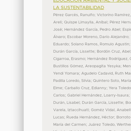
EDUCACIÓN AMBIENTAL Y SOCIE
LA SUSTENTABILIDAD
;
Pérez Garcés, Ranulfo
Victorino Ramírez,
;
;
Areli
Quispe Limaylla, Aníbal
Pérez Hern
;
;
José
Hernández García, Pedro Abel
Espi
;
;
Álvaro
Escobar Moreno, Darío Alejandro
;
Eduardo
Solano Ramos, Romulo Agustin
;
Durán García, Lissette
Bordón Cruz, Abel
;
Cigarroa, Erasmo
Hernández Rodríguez, 
;
Bustillos Gómez, Areopagita Yesyka
Mend
;
Yendi Yomara
Agudelo Cadavid, Ruth Ma
;
Padilla Loredo, Silvia
Quintero Soto, María
;
;
Elme
Carballo Cruz, Edianny
Yera Toledo
;
;
Carlos
Gabriel Hernández, Loarry-Isaura
;
;
Durán, Lisabel
Durán García, Lissette
Bo
;
Varela, Iztaccíhuatl
Goméz Vidal, Anabell
;
;
Lucas
Rueda Hernández, Héctor
Borroto
;
María del Carmen
Juárez Toledo, Werthe