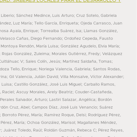
DAD. SABERES LOCALES PARA EL DESARROLLO Y
;
;
 Liberio
Sánchez Medince, Luis Arturo
Cruz Sotelo, Gabriela
;
;
ández, Luz María
Tello García, Enriqueta
Ojeda Carrasco, Juan
;
;
nosa Ayala, Enrique
Torrealba Suárez, Isa
Llamas González,
;
Velasco Cañas, Diego Fernando
Ordoñez Cepeda, Fausto
;
;
;
Montoya Rendón, María Luisa
González Agudelo, Elvia María
;
;
;
Rojas González, Zuleima
Morales Gutiérrez, Fredy
Velázquez
;
;
;
Cuitláhuac V
Sales Colín, Jesús
Martínez Saldaña, Tomas
;
;
oza Tello, Enrique
Noriega Valencia, Gabriela
Santos Rodas,
;
;
;
rina
Gil Valencia, Julián David
Villa Monsalve, Víctor Alexander
;
;
 Luisa
Castillo González, José Luis Miguel
Carballo Ramos,
;
;
, Raciel
Ascuy Morales, Arely Beatriz
Couder-Castañeda,
;
;
Perales Salvador, Arturo
Lastiri Salazar, Angélica
Bordón
;
;
rdón Cruz, Abel
Campos Díaz, José Luis Venancio
Suárez
;
;
;
Borroto Pérez, María
Ramírez Roque, Delsi
Rodríguez Pérez,
;
;
 Pérez, María
Ochoa González, Marisol
Magallanes Méndez,
;
;
;
r
Juárez Toledo, Raúl
Roldán Guzmán, Rebeca C
Pérez Reyes,