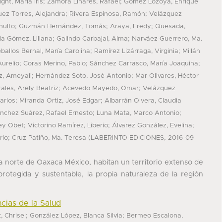
;
;
ht, Marla Iris
Zamora Linares, Rafael
Gómez Lozoya, Enrique
;
;
uez Torres, Alejandra
Rivera Espinosa, Ramón
Velázquez
;
;
;
nulfo
Guzmán Hernández, Tomás
Araya, Fredy
Quesada,
;
;
ía Gómez, Liliana
Galindo Carbajal, Alma
Narváez Guerrero, Ma.
;
;
ballos Bernal, María Carolina
Ramírez Lizárraga, Virginia
Millán
;
;
;
urelio
Coras Merino, Pablo
Sánchez Carrasco, María Joaquina
;
;
, Ameyali
Hernández Soto, José Antonio
Mar Olivares, Héctor
;
;
les, Arely Beatriz
Acevedo Mayedo, Omar
Velázquez
;
;
arlos
Miranda Ortiz, José Edgar
Albarrán Olvera, Claudia
;
;
nchez Suárez, Rafael Ernesto
Luna Mata, Marco Antonio
;
;
;
ey Obet
Victorino Ramírez, Liberio
Álvarez González, Evelina
;
(
,
rio
Cruz Patiño, Ma. Teresa
LABERINTO EDICIONES
2016-09-
a norte de Oaxaca México, habitan un territorio extenso de
rotegida y sustentable, la propia naturaleza de la región
ncias de la Salud
;
;
, Chrisel
González López, Blanca Silvia
Bermeo Escalona,