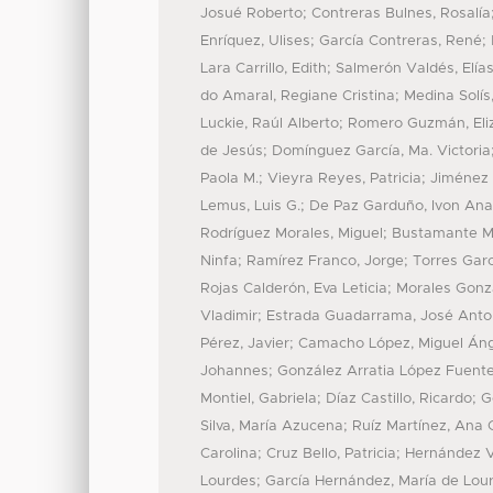
;
Josué Roberto
Contreras Bulnes, Rosalía
;
;
Enríquez, Ulises
García Contreras, René
;
Lara Carrillo, Edith
Salmerón Valdés, Elí
;
do Amaral, Regiane Cristina
Medina Solís
;
Luckie, Raúl Alberto
Romero Guzmán, Eliz
;
de Jesús
Domínguez García, Ma. Victoria
;
;
Paola M.
Vieyra Reyes, Patricia
Jiménez 
;
Lemus, Luis G.
De Paz Garduño, Ivon Anal
;
Rodríguez Morales, Miguel
Bustamante Mon
;
;
Ninfa
Ramírez Franco, Jorge
Torres Garc
;
Rojas Calderón, Eva Leticia
Morales Gonz
;
Vladimir
Estrada Guadarrama, José Anto
;
Pérez, Javier
Camacho López, Miguel Áng
;
Johannes
González Arratia López Fuent
;
;
Montiel, Gabriela
Díaz Castillo, Ricardo
G
;
Silva, María Azucena
Ruíz Martínez, Ana O
;
;
Carolina
Cruz Bello, Patricia
Hernández V
;
Lourdes
García Hernández, María de Lou