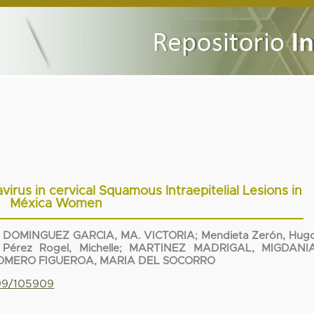
rus in cervical Squamous Intraepitelial Lesions in
Méxica Women
;
DOMINGUEZ GARCIA, MA. VICTORIA
;
Mendieta Zerón, Hug
;
Pérez Rogel, Michelle
;
MARTINEZ MADRIGAL, MIGDANI
OMERO FIGUEROA, MARIA DEL SOCORRO
799/105909