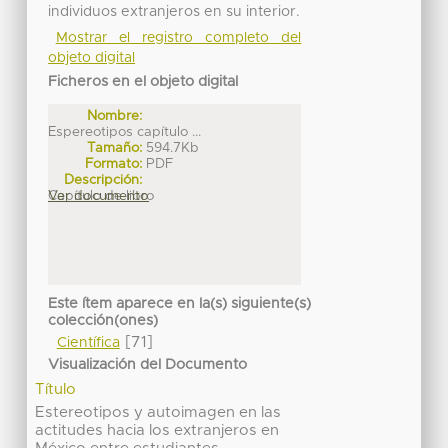
individuos extranjeros en su interior.
Mostrar el registro completo del
objeto digital
Ficheros en el objeto digital
Nombre:
Espereotipos capítulo ...
Tamaño:
594.7Kb
Formato:
PDF
Descripción:
Capítulo de libro
Ver documento
Este ítem aparece en la(s) siguiente(s)
colección(ones)
[71]
Científica
Visualización del Documento
Título
Estereotipos y autoimagen en las
actitudes hacia los extranjeros en