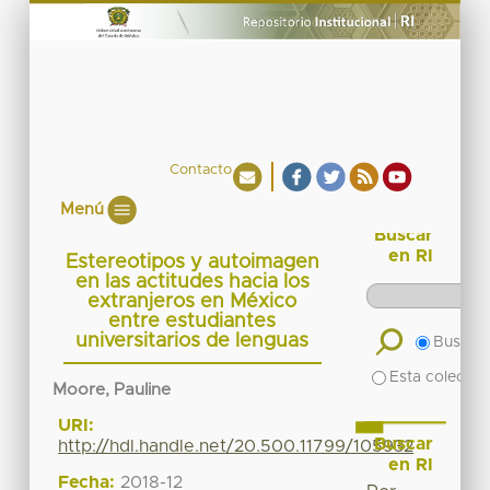
Contacto
Menú
Buscar
en RI
Estereotipos y autoimagen
en las actitudes hacia los
extranjeros en México
entre estudiantes
universitarios de lenguas
Buscar 
Esta colecció
Moore, Pauline
URI:
Buscar
http://hdl.handle.net/20.500.11799/105932
en RI
Fecha:
2018-12