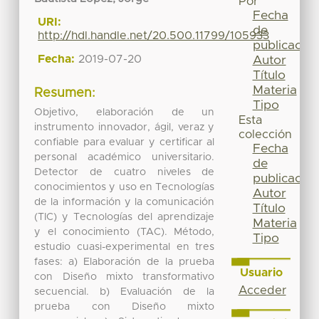
Por
Fecha
URI:
de
http://hdl.handle.net/20.500.11799/105933
publicación
Fecha:
2019-07-20
Autor
Título
Materia
Resumen:
Tipo
Objetivo, elaboración de un
Esta
instrumento innovador, ágil, veraz y
colección
confiable para evaluar y certificar al
Fecha
personal académico universitario.
de
Detector de cuatro niveles de
publicación
conocimientos y uso en Tecnologías
Autor
de la información y la comunicación
Título
(TIC) y Tecnologías del aprendizaje
Materia
y el conocimiento (TAC). Método,
Tipo
estudio cuasi-experimental en tres
fases: a) Elaboración de la prueba
Usuario
con Diseño mixto transformativo
Acceder
secuencial. b) Evaluación de la
prueba con Diseño mixto