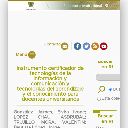
Contacto
Menú
Buscar
en RI
Instrumento certificador de
tecnologías de la
información y
comunicación y
tecnologías del aprendizaje
Buscar 
y el conocimiento para
Esta colecció
docentes universitarios
González Jaimes, Elvira Ivone
;
Buscar
LOPEZ CHAU, ASDRUBAL
;
en RI
TRUJILLO MORA, VALENTIN
;
Bautista López, Jorge