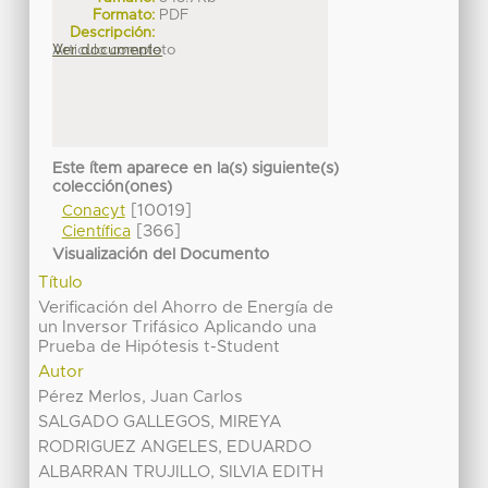
Formato:
PDF
Descripción:
Articulo completo
Ver documento
Este ítem aparece en la(s) siguiente(s)
colección(ones)
[10019]
Conacyt
[366]
Científica
Visualización del Documento
Título
Verificación del Ahorro de Energía de
un Inversor Trifásico Aplicando una
Prueba de Hipótesis t-Student
Autor
Pérez Merlos, Juan Carlos
SALGADO GALLEGOS, MIREYA
RODRIGUEZ ANGELES, EDUARDO
ALBARRAN TRUJILLO, SILVIA EDITH