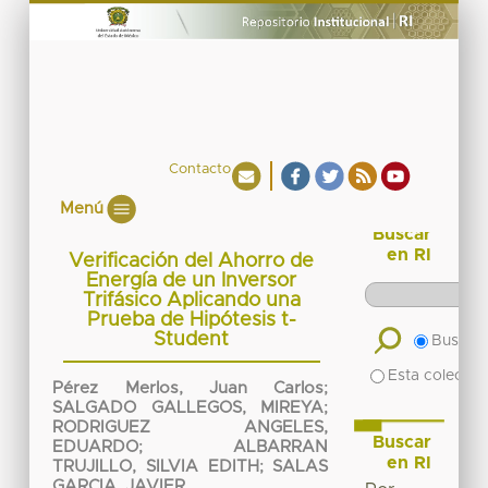
Contacto
Menú
Buscar
en RI
Verificación del Ahorro de
Energía de un Inversor
Trifásico Aplicando una
Prueba de Hipótesis t-
Student
Buscar 
Esta colecció
Pérez Merlos, Juan Carlos
;
SALGADO GALLEGOS, MIREYA
;
RODRIGUEZ ANGELES,
Buscar
EDUARDO
;
ALBARRAN
en RI
TRUJILLO, SILVIA EDITH
;
SALAS
GARCIA, JAVIER