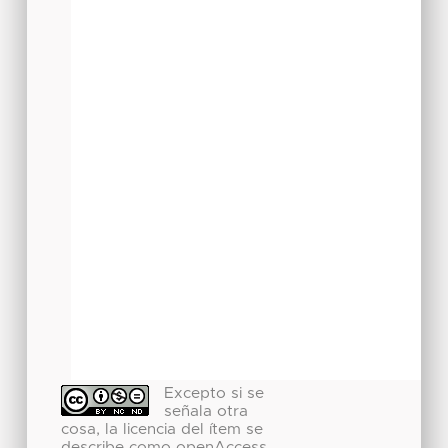
Excepto si se
señala otra
cosa, la licencia del ítem se
describe como openAccess