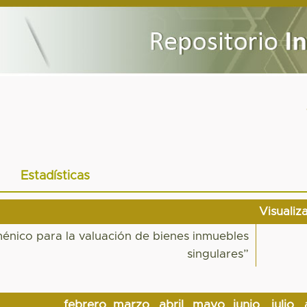
Estadísticas
Visualiz
nico para la valuación de bienes inmuebles
singulares”
febrero
marzo
abril
mayo
junio
julio