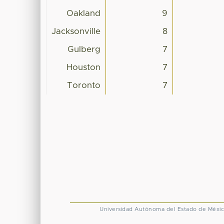
Oakland
9
Jacksonville
8
Gulberg
7
Houston
7
Toronto
7
Universidad Autónoma del Estado de Méxi