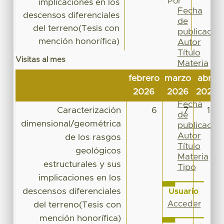
Por
implicaciones en los
Fecha
descensos diferenciales
de
del terreno(Tesis con
publicación
mención honorífica)
Autor
Título
Visitas al mes
Materia
Tipo
febrero
marzo
abril
Esta
2026
2026
2026
colección
Fecha
Caracterización
6
7
15
de
dimensional/geométrica
publicación
Autor
de los rasgos
Título
geológicos
Materia
estructurales y sus
Tipo
implicaciones en los
descensos diferenciales
Usuario
Acceder
del terreno(Tesis con
mención honorífica)