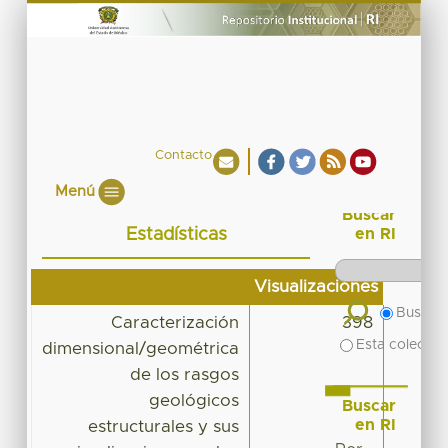
Contacto
Menú
Buscar
Estadísticas
en RI
Visualizaciones
Buscar 
Caracterización
398
Esta colecció
dimensional/geométrica
de los rasgos
geológicos
Buscar
en RI
estructurales y sus