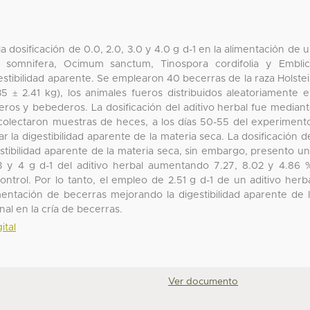
la dosificación de 0.0, 2.0, 3.0 y 4.0 g d-1 en la alimentación de 
a somnifera, Ocimum sanctum, Tinospora cordifolia y Embli
igestibilidad aparente. Se emplearon 40 becerras de la raza Holste
5 ± 2.41 kg), los animales fueros distribuidos aleatoriamente 
ros y bebederos. La dosificación del aditivo herbal fue median
e colectaron muestras de heces, a los días 50-55 del experiment
 la digestibilidad aparente de la materia seca. La dosificación d
gestibilidad aparente de la materia seca, sin embargo, presento u
3 y 4 g d-1 del aditivo herbal aumentando 7.27, 8.02 y 4.86 
ntrol. Por lo tanto, el empleo de 2.51 g d-1 de un aditivo herb
imentación de becerras mejorando la digestibilidad aparente de 
nal en la cría de becerras.
ital
Ver documento