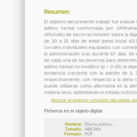
Resumen:
El objetivo del presente trabajo fue evaluar 
aditivo herbal conformada por (Withani
officinalis) de becerras Holstein sobre la d
de 20 a 25 días de edad (peso inicial 43.3
corrales individuales equipados con comede
la administración oral, durante 67 días. S
de cada una de las becerras para determinar
aditivo herbal no modifico (p > 0.05) la di
tendencia creciente con la adición de 2, 
respectivamente, con respecto a la dieta co
puede utilizarse como alternativa en la al
materia seca, optimizando el estado nutricio
Mostrar el registro completo del objeto dig
Ficheros en el objeto digital
Nombre:
Efecto aditivo ...
Tamaño:
488.3Kb
Formato:
PDF