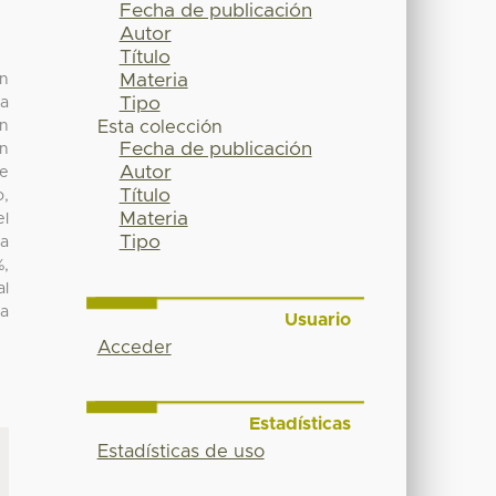
Fecha de publicación
Autor
Título
Materia
un
Tipo
ca
in
Esta colección
Fecha de publicación
en
Autor
te
Título
o,
Materia
el
Tipo
na
%,
al
la
Usuario
Acceder
Estadísticas
Estadísticas de uso