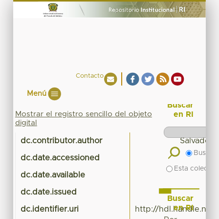
Contacto
Menú
Buscar
Mostrar el registro sencillo del objeto
en RI
digital
dc.contributor.author
Salvador B
Buscar 
dc.date.accessioned
20
Esta colecció
dc.date.available
20
dc.date.issued
Buscar
en RI
dc.identifier.uri
http://hdl.handle.ne