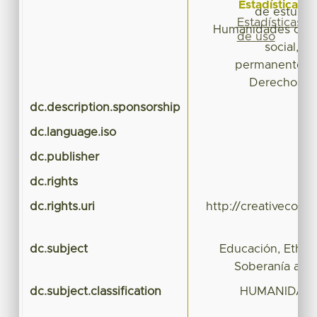
Estadísticas
de estudia
Estadísticas
Humanidades con 
de uso
social, p
permanente de 
Derechos H
dc.description.sponsorship
dc.language.iso
dc.publisher
dc.rights
dc.rights.uri
http://creativecomm
dc.subject
Educación, Etho
Soberanía alim
dc.subject.classification
HUMANIDADES