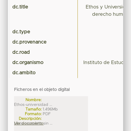
dc.title
Ethos y Universida
derecho humano 
dc.type
dc.provenance
dc.road
dc.organismo
Instituto de Estudio
dc.ambito
Ficheros en el objeto digital
Nombre:
Ethos-universidad ...
Tamaño:
1.496Mb
Formato:
PDF
Descripción:
Libro completo sin ...
Ver documento