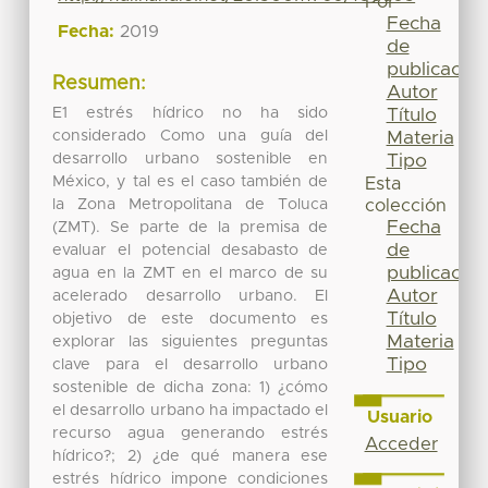
Por
Fecha
Fecha:
2019
de
publicación
Resumen:
Autor
E1 estrés hídrico no ha sido
Título
considerado Como una guía del
Materia
desarrollo urbano sostenible en
Tipo
México, y tal es el caso también de
Esta
la Zona Me­tropolitana de Toluca
colección
Fecha
(ZMT). Se parte de la premisa de
de
evaluar el potencial desabasto de
publicación
agua en la ZMT en el marco de su
Autor
acelerado desarrollo urba­no. El
Título
objetivo de este documento es
Materia
explorar las siguientes preguntas
Tipo
clave para el desarrollo urbano
sostenible de dicha zona: 1) ¿cómo
el desarrollo urbano ha impactado el
Usuario
recurso agua generando estrés
Acceder
hídrico?; 2) ¿de qué manera ese
estrés hídrico impone condiciones