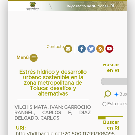
Contacto
Menú
Buscar
en RI
Estrés hídrico y desarrollo
urbano sostenible en la
zona metropolitana de
Toluca: desafíos y
alternativas
Buscar 
Esta colecció
VILCHIS MATA, IVAN
;
GARROCHO
RANGEL, CARLOS F
;
DIAZ
DELGADO, CARLOS
Buscar
en RI
URI:
http://hdl.handle.net/20.500.11799/106095