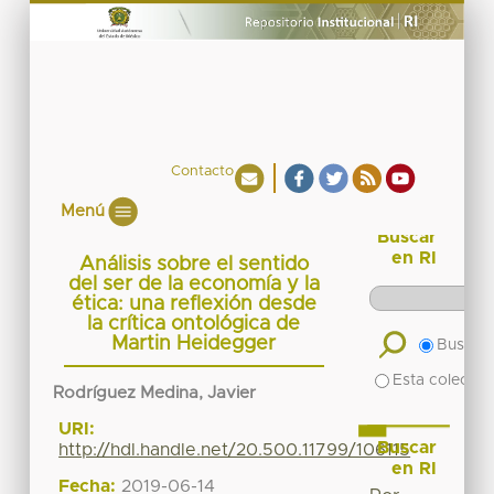
Contacto
Menú
Buscar
en RI
Análisis sobre el sentido
del ser de la economía y la
ética: una reflexión desde
la crítica ontológica de
Martin Heidegger
Buscar 
Esta colecció
Rodríguez Medina, Javier
URI:
Buscar
http://hdl.handle.net/20.500.11799/106115
en RI
Fecha:
2019-06-14