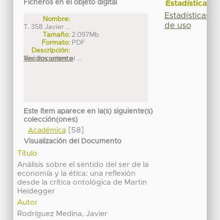
Ficheros en el objeto digital
Estadísticas
Estadísticas
Nombre:
de uso
T. 358 Javier ...
Tamaño:
2.097Mb
Formato:
PDF
Descripción:
Análisis sobre el ...
Ver documento
Este ítem aparece en la(s) siguiente(s)
colección(ones)
[58]
Académica
Visualización del Documento
Título
Análisis sobre el sentido del ser de la
economía y la ética: una reflexión
desde la crítica ontológica de Martin
Heidegger
Autor
Rodríguez Medina, Javier