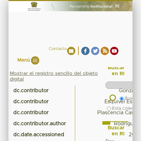
Contacto
Menú
Buscar
Mostrar el registro sencillo del objeto
en RI
digital
dc.contributor
González
Buscar 
dc.contributor
Esquivel Estra
Esta colecció
dc.contributor
Plascencia Castel
dc.contributor.author
Rodríguez 
Buscar
en RI
dc.date.accessioned
2020