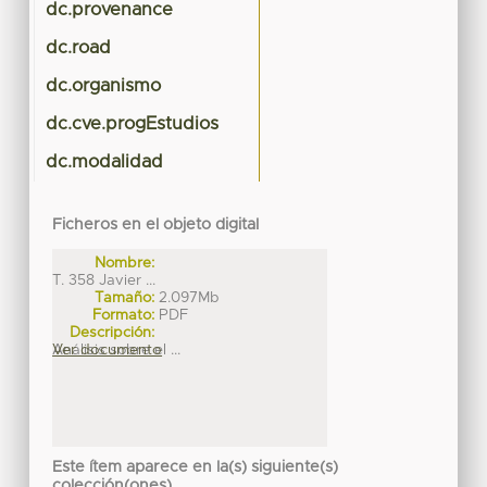
dc.provenance
dc.road
dc.organismo
dc.cve.progEstudios
dc.modalidad
Ficheros en el objeto digital
Nombre:
T. 358 Javier ...
Tamaño:
2.097Mb
Formato:
PDF
Descripción:
Análisis sobre el ...
Ver documento
Este ítem aparece en la(s) siguiente(s)
colección(ones)