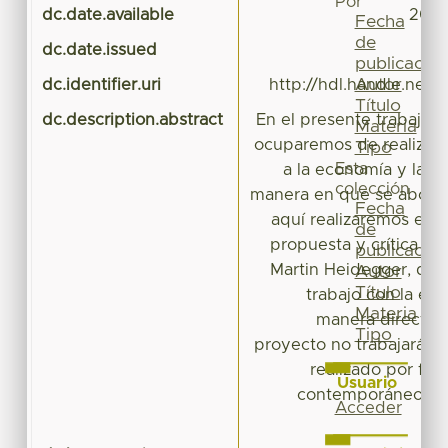
Por
dc.date.available
2020
Fecha
de
dc.date.issued
publicación
Autor
dc.identifier.uri
http://hdl.handle.net/
Título
dc.description.abstract
En el presente trabajo d
Materia
ocuparemos de realizar u
Tipo
Esta
a la economía y la ét
colección
manera en que se aborda
Fecha
aquí realizaremos esta
de
propuesta y crítica an
publicación
Martin Heidegger, qui
Autor
Título
trabajo con la eco
Materia
manera directa 
Tipo
proyecto no trabajará c
realizado por fil
Usuario
contemporáneos en
Acceder