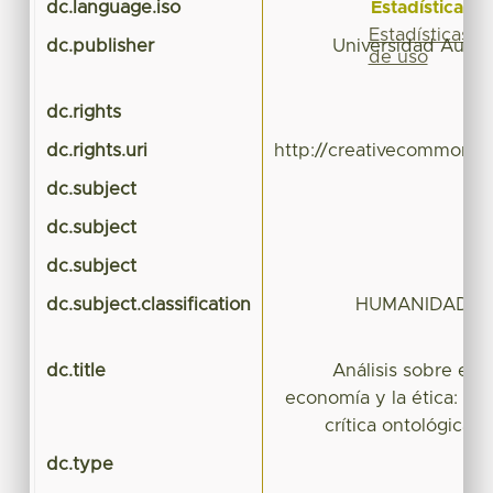
Estadísticas
dc.language.iso
Estadísticas
dc.publisher
Universidad Autó
de uso
dc.rights
dc.rights.uri
http://creativecommons.o
dc.subject
dc.subject
dc.subject
dc.subject.classification
HUMANIDADES 
dc.title
Análisis sobre el s
economía y la ética: una
crítica ontológica 
dc.type