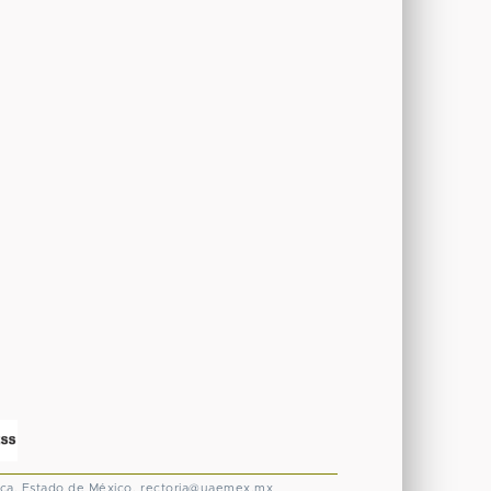
ca, Estado de México.
rectoria@uaemex.mx