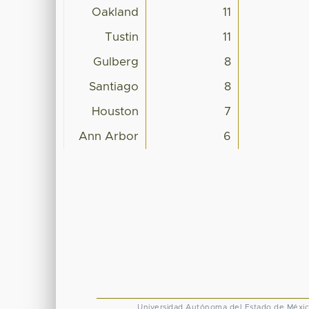
Oakland
11
Tustin
11
Gulberg
8
Santiago
8
Houston
7
Ann Arbor
6
Universidad Autónoma del Estado de Méxi