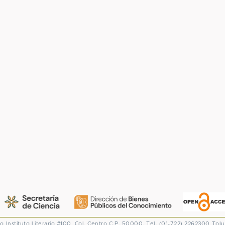
co
Instituto Literario #100. Col. Centro
C.P. 50000. Tel. (01-722) 2262300
Tolu