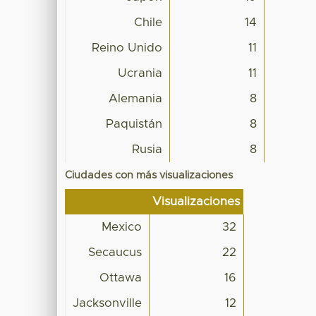
Chile
14
Reino Unido
11
Ucrania
11
Alemania
8
Paquistán
8
Rusia
8
Ciudades con más visualizaciones
Visualizaciones
Mexico
32
Secaucus
22
Ottawa
16
Jacksonville
12