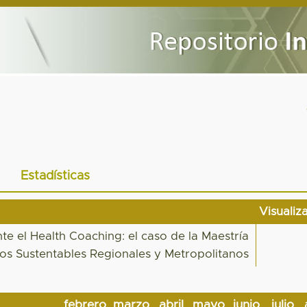
Estadísticas
Visualiz
te el Health Coaching: el caso de la Maestría
ios Sustentables Regionales y Metropolitanos
febrero
marzo
abril
mayo
junio
julio