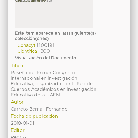
Articulo de Revista
Ver documento
Este ítem aparece en la(s) siguiente(s)
colección(ones)
[10019]
Conacyt
[300]
Científica
Visualización del Documento
Título
Reseña del Primer Congreso
Internacional en Investigación
Educativa, organizado por la Red de
Cuerpos Académicos en Investigación
Educativa de la UAEM
Autor
Carreto Bernal, Fernando
Fecha de publicación
2018-01-01
Editor
RedCA