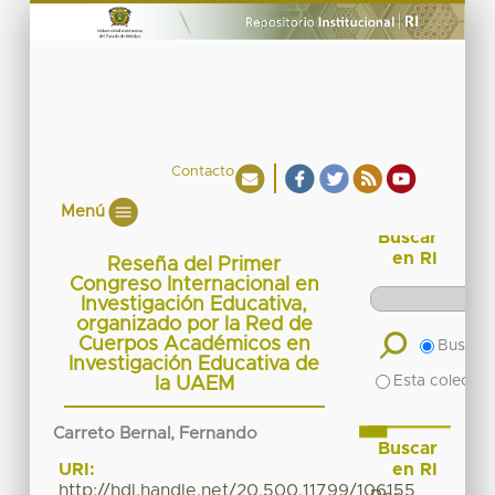
Contacto
Menú
Buscar
en RI
Reseña del Primer
Congreso Internacional en
Investigación Educativa,
organizado por la Red de
Cuerpos Académicos en
Buscar 
Investigación Educativa de
Esta colecció
la UAEM
Carreto Bernal, Fernando
Buscar
en RI
URI:
http://hdl.handle.net/20.500.11799/106155