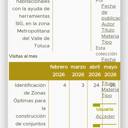
Por
habitacionales
Fecha
con la ayuda de
de
herramientas
publicación
SIG, en la zona
Autor
Título
Metropolitana
Materia
del Valle de
Tipo
Toluca
Esta
colección
Visitas al mes
Fecha
de
febrero
marzo
abril
mayo
jun
publicación
2026
2026
2026
2026
20
Autor
Título
Identificación
4
3
24
25
Materia
de Zonas
Tipo
Óptimas para
la
Usuario
construcción
Acceder
de conjuntos