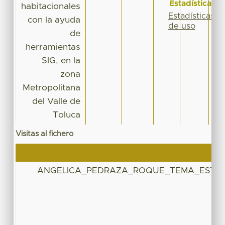
Estadísticas
habitacionales
Estadísticas
con la ayuda
de uso
de
herramientas
SIG, en la
zona
Metropolitana
del Valle de
Toluca
Visitas al fichero
ANGELICA_PEDRAZA_ROQUE_TEMA_ESTU
(1)