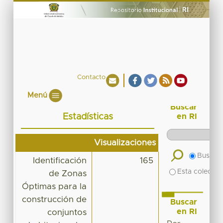
Contacto
Menú
Buscar
Estadísticas
en RI
Visualizaciones
Buscar 
Identificación
165
Esta colecció
de Zonas
Óptimas para la
construcción de
Buscar
en RI
conjuntos