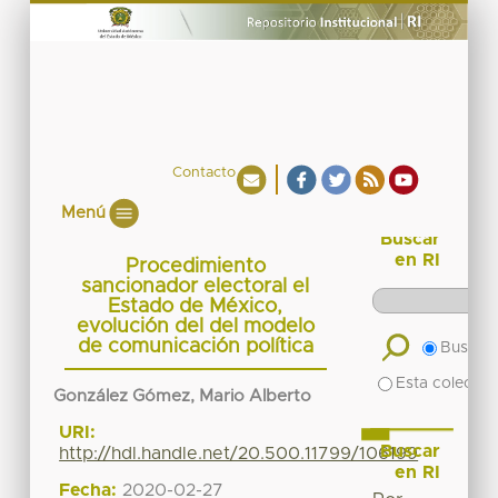
Contacto
Menú
Buscar
en RI
Procedimiento
sancionador electoral el
Estado de México,
evolución del del modelo
de comunicación política
Buscar 
Esta colecció
González Gómez, Mario Alberto
URI:
Buscar
http://hdl.handle.net/20.500.11799/106199
en RI
Fecha:
2020-02-27