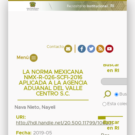
Contacto
Menú
Buscar
en RI
LA NORMA MEXICANA
NMX-R-026-SCFI-2016
APLICADA A LA AGENCIA
ADUANAL DEL VALLE
CENTRO S.C.
Buscar 
Esta colecció
Nava Nieto, Nayeli
URI:
Buscar
http://hdl.handle.net/20.500.11799/106201
en RI
Fecha:
2019-05