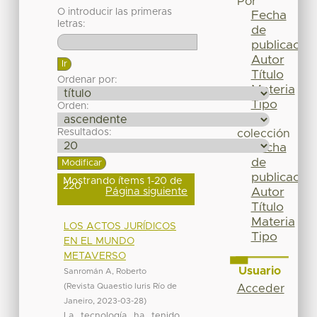
Por
O introducir las primeras
Fecha
letras:
de
publicación
Autor
Título
Ordenar por:
Materia
Tipo
Orden:
Esta
Resultados:
colección
Fecha
de
publicación
Mostrando ítems 1-20 de
220
Página siguiente
Autor
Título
Materia
LOS ACTOS JURÍDICOS
Tipo
EN EL MUNDO
METAVERSO
Usuario
Sanromán A, Roberto
(
Revista Quaestio Iuris Río de
Acceder
Janeiro
,
2023-03-28
)
La tecnología ha tenido