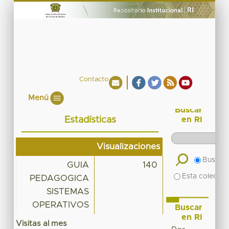
Contacto
Menú
Buscar
Estadísticas
en RI
Visualizaciones
Buscar 
GUIA
140
Esta colecció
PEDAGOGICA
SISTEMAS
OPERATIVOS
Buscar
en RI
Visitas al mes