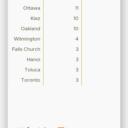
Ottawa
11
Kiez
10
Oakland
10
Wilmington
4
Falls Church
3
Hanoi
3
Toluca
3
Toronto
3