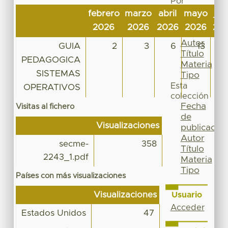
Por
Fecha
febrero
marzo
abril
mayo
jun
de
2026
2026
2026
2026
20
publicación
Autor
GUIA
2
3
6
13
2
Título
PEDAGOGICA
Materia
SISTEMAS
Tipo
Esta
OPERATIVOS
colección
Fecha
Visitas al fichero
de
Visualizaciones
publicación
Autor
secme-
358
Título
2243_1.pdf
Materia
Tipo
Países con más visualizaciones
Visualizaciones
Usuario
Acceder
Estados Unidos
47