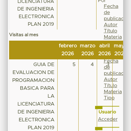
Por
LICENCIATURA
Fecha
DE INGENIERIA
de
ELECTRONICA
publicación
PLAN 2019
Autor
Título
Visitas al mes
Materia
Tipo
febrero
marzo
abril
mayo
Esta
2026
2026
2026
2026
colección
Fecha
GUIA DE
5
4
3
6
de
EVALUACION DE
publicación
Autor
PROGRAMACION
Título
BASICA PARA
Materia
LA
Tipo
LICENCIATURA
DE INGENIERIA
Usuario
Acceder
ELECTRONICA
PLAN 2019