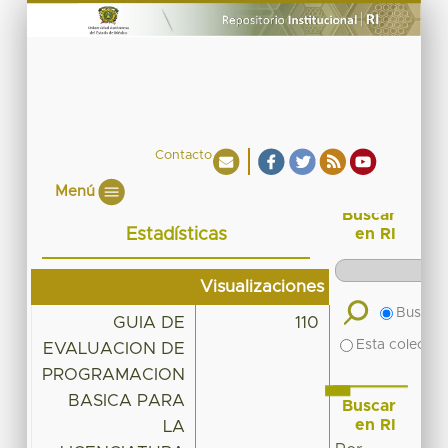
Contacto
Menú
Buscar
Estadísticas
en RI
Visualizaciones
Buscar 
GUIA DE
110
Esta colecció
EVALUACION DE
PROGRAMACION
BASICA PARA
Buscar
en RI
LA