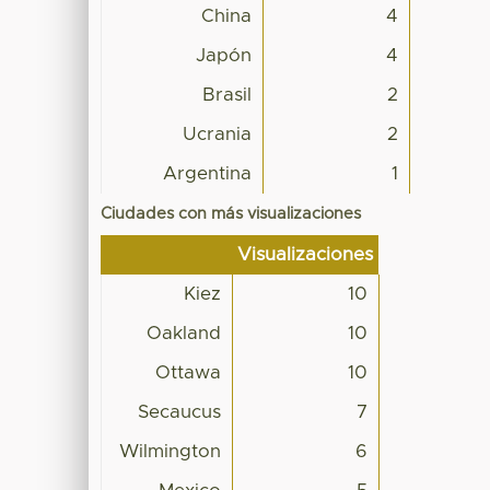
China
4
Japón
4
Brasil
2
Ucrania
2
Argentina
1
Ciudades con más visualizaciones
Visualizaciones
Kiez
10
Oakland
10
Ottawa
10
Secaucus
7
Wilmington
6