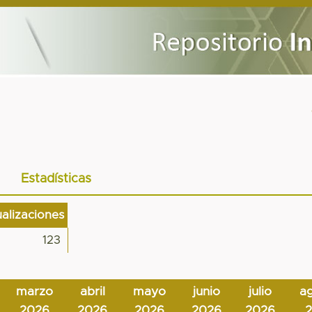
Estadísticas
ualizaciones
123
marzo
abril
mayo
junio
julio
a
2026
2026
2026
2026
2026