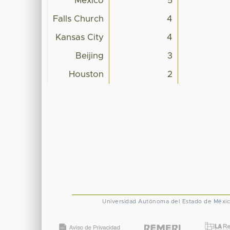
Mexico
5
Falls Church
4
Kansas City
4
Beijing
3
Houston
2
Universidad Autónoma del Estado de Méxi