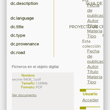
Por
dc.description
GUIA DE EV
Fecha
de
publicación
dc.language
Autor
Título
dc.title
PROYECTO DE CRE
Materia
dc.type
Guí
Tipo
Esta
dc.provenance
colección
Fecha
dc.road
de
publicación
Autor
Ficheros en el objeto digital
Título
Nombre:
Materia
secme-9406_1.pdf
Tipo
Tamaño:
1.149Mb
Formato:
PDF
Usuario
Ver documento
Acceder