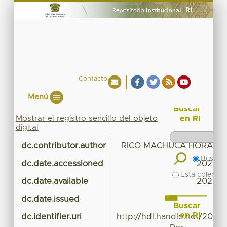
Contacto
Menú
Buscar
Mostrar el registro sencillo del objeto
en RI
digital
dc.contributor.author
RICO MACHUCA HORACIO
Buscar 
dc.date.accessioned
2020-0
Esta colecció
dc.date.available
2020-0
dc.date.issued
Buscar
en RI
dc.identifier.uri
http://hdl.handle.net/20.5