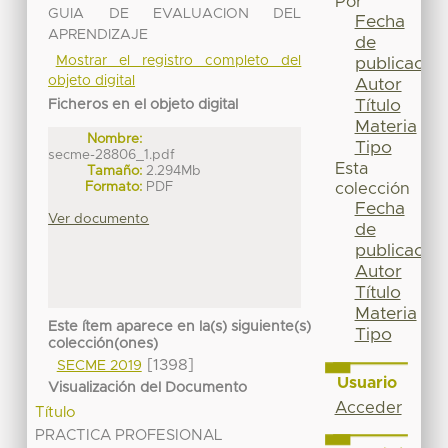
Por
GUIA DE EVALUACION DEL
Fecha
APRENDIZAJE
de
Mostrar el registro completo del
publicación
objeto digital
Autor
Título
Ficheros en el objeto digital
Materia
Nombre:
Tipo
secme-28806_1.pdf
Esta
Tamaño:
2.294Mb
Formato:
PDF
colección
Fecha
Ver documento
de
publicación
Autor
Título
Materia
Este ítem aparece en la(s) siguiente(s)
Tipo
colección(ones)
[1398]
SECME 2019
Usuario
Visualización del Documento
Acceder
Título
PRACTICA PROFESIONAL