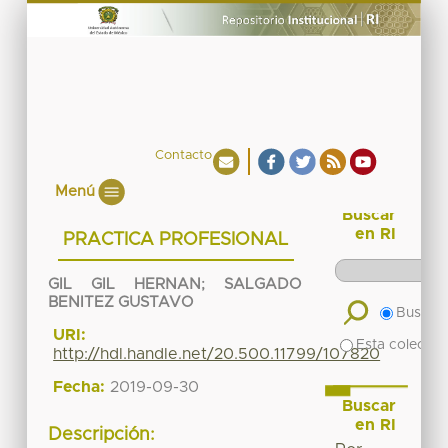
Contacto
Menú
Buscar
en RI
PRACTICA PROFESIONAL
GIL GIL HERNAN
;
SALGADO
BENITEZ GUSTAVO
Buscar 
URI:
Esta colecció
http://hdl.handle.net/20.500.11799/107820
Fecha:
2019-09-30
Buscar
en RI
Descripción: