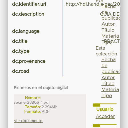
Por
dc.identifier.uri
http://hdl.handle.net/20.5
Fecha
de
dc.description
GUIA DE E
publicación
Autor
Título
dc.language
Materia
dc.title
PRACTICA
Tipo
Esta
dc.type
Guí
colección
Fecha
dc.provenance
de
dc.road
publicación
Autor
Título
Ficheros en el objeto digital
Materia
Tipo
Nombre:
secme-28806_1.pdf
Tamaño:
2.294Mb
Usuario
Formato:
PDF
Acceder
Ver documento