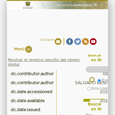
Contacto
Menú
Buscar
Mostrar el registro sencillo del objeto
en RI
digital
dc.contributor.author
GIL G
Buscar 
dc.contributor.author
SALGADO BENITEZ
Esta colecció
dc.date.accessioned
2020-0
dc.date.available
2020-0
Buscar
en RI
dc.date.issued