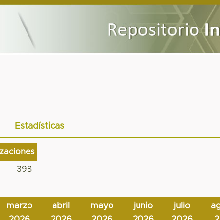
Estadísticas
izaciones
398
marzo
abril
mayo
junio
julio
a
2026
2026
2026
2026
2026
2