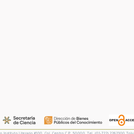
co
Instituto Literario #100. Col. Centro
C.P. 50000. Tel. (01-722) 2262300
Tolu