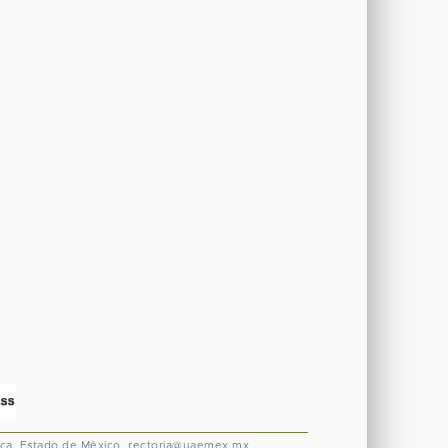
ca, Estado de México.
rectoria@uaemex.mx