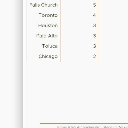
Falls Church
5
Toronto
4
Houston
3
Palo Alto
3
Toluca
3
Chicago
2
Universidad Autónoma del Estado de Méxi