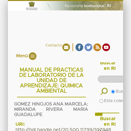
Contacto
Menú
Buscar
en RI
MANUAL DE PRACTICAS
DE LABORATORIO DE LA
UNIDAD DE
APRENDIZAJE: QUIMICA
AMBIENTAL
Buscar 
Esta colecció
GOMEZ HINOJOS ANA MARCELA
;
MIRANDA RIVERA MARIA
GUADALUPE
Buscar
en RI
URI:
http://hdl.handle.net/20.500.11799/107948