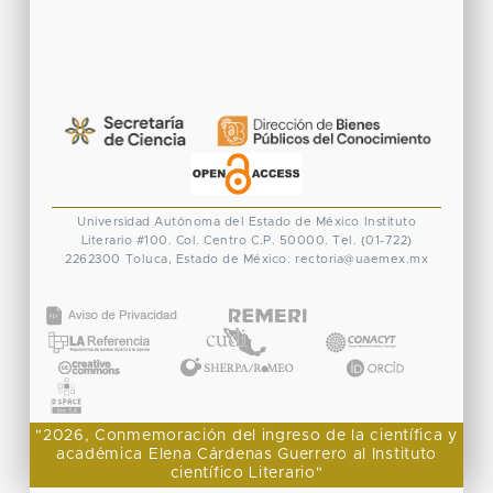
Universidad Autónoma del Estado de México
Instituto
Literario #100. Col. Centro
C.P. 50000. Tel. (01-722)
2262300
Toluca, Estado de México.
rectoria@uaemex.mx
CONACYT
"2026, Conmemoración del ingreso de la científica y
académica Elena Cárdenas Guerrero al Instituto
científico Literario"