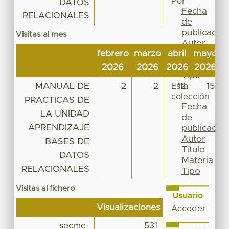
Por
DATOS
Fecha
RELACIONALES
de
publicación
Visitas al mes
Autor
febrero
marzo
abril
mayo
j
Título
Materia
2026
2026
2026
2026
2
Tipo
MANUAL DE
2
2
12
15
Esta
colección
PRACTICAS DE
Fecha
LA UNIDAD
de
APRENDIZAJE
publicación
Autor
BASES DE
Título
DATOS
Materia
RELACIONALES
Tipo
Visitas al fichero
Usuario
Visualizaciones
Acceder
secme-
531