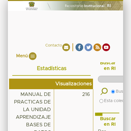
Contacto
Menú
Buscar
Estadísticas
en RI
Visualizaciones
Buscar 
MANUAL DE
216
Esta colecció
PRACTICAS DE
LA UNIDAD
APRENDIZAJE
Buscar
en RI
BASES DE