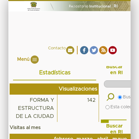
Contacto
Menú
Buscar
Estadísticas
en RI
Visualizaciones
Buscar 
FORMA Y
142
Esta colecció
ESTRUCTURA
DE LA CIUDAD
Buscar
Visitas al mes
en RI