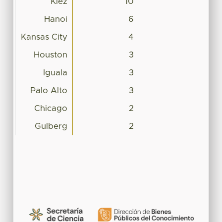
Kiez
10
Hanoi
6
Kansas City
4
Houston
3
Iguala
3
Palo Alto
3
Chicago
2
Gulberg
2