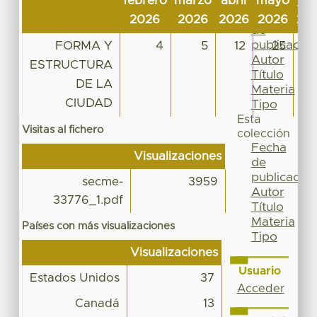
febrero
marzo
abril
mayo
jun
Por
Fecha
2026
2026
2026
2026
20
de
publicación
FORMA Y
4
5
12
25
Autor
ESTRUCTURA
Título
DE LA
Materia
CIUDAD
Tipo
Esta
Visitas al fichero
colección
Fecha
Visualizaciones
de
publicación
secme-
3959
Autor
33776_1.pdf
Título
Materia
Países con más visualizaciones
Tipo
Visualizaciones
Usuario
Estados Unidos
37
Acceder
Canadá
13