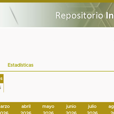
Estadísticas
es
5
arzo
abril
mayo
junio
julio
ag
2026
2026
2026
2026
2026
2