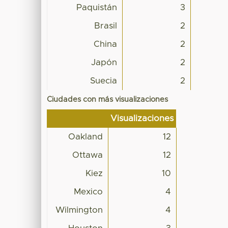
Paquistán
3
Brasil
2
China
2
Japón
2
Suecia
2
Ciudades con más visualizaciones
Visualizaciones
Oakland
12
Ottawa
12
Kiez
10
Mexico
4
Wilmington
4