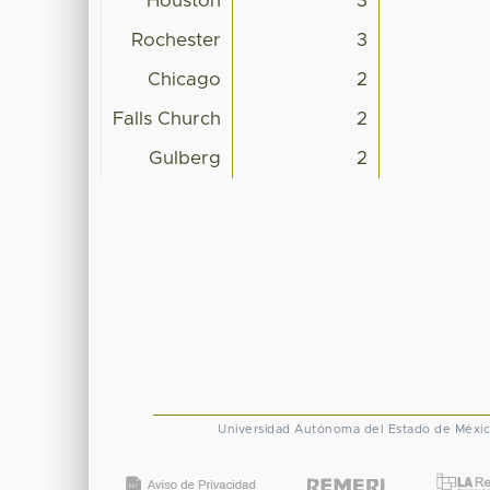
Houston
3
Rochester
3
Chicago
2
Falls Church
2
Gulberg
2
Universidad Autónoma del Estado de Méxi