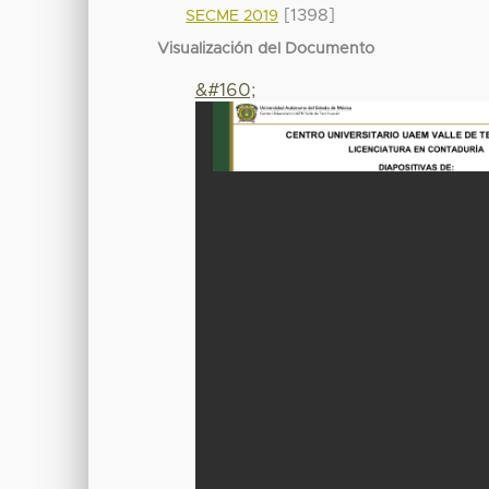
[1398]
SECME 2019
Visualización del Documento
&#160;