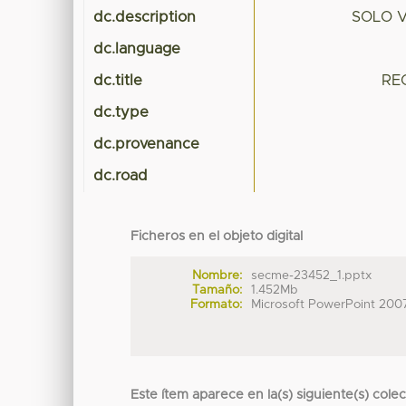
dc.description
SOLO 
dc.language
dc.title
RE
dc.type
dc.provenance
dc.road
Ficheros en el objeto digital
Nombre:
secme-23452_1.pptx
Tamaño:
1.452Mb
Formato:
Microsoft PowerPoint 200
Este ítem aparece en la(s) siguiente(s) cole