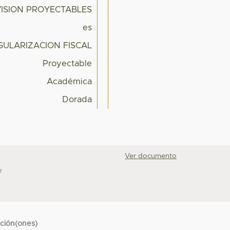
VISION PROYECTABLES
es
GULARIZACION FISCAL
Proyectable
Académica
Dorada
Ver documento
7
cción(ones)