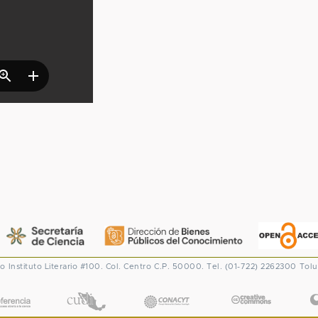
co
Instituto Literario #100. Col. Centro
C.P. 50000. Tel. (01-722) 2262300
Tolu
CONACYT