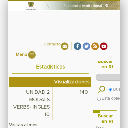
Contacto
Menú
Buscar
Estadísticas
en RI
Visualizaciones
Buscar 
UNIDAD 2
140
Esta colecció
MODALS
VERBS- INGLES
10
Buscar
en RI
Visitas al mes