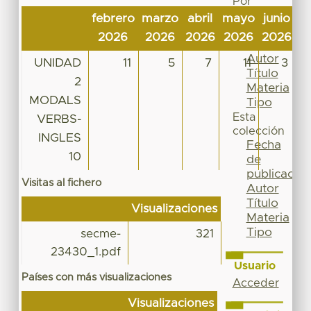
Por
Fecha
febrero
marzo
abril
mayo
junio
j
de
2026
2026
2026
2026
2026
2
publicación
Autor
UNIDAD
11
5
7
11
3
Título
2
Materia
MODALS
Tipo
Esta
VERBS-
colección
INGLES
Fecha
10
de
publicación
Visitas al fichero
Autor
Título
Visualizaciones
Materia
Tipo
secme-
321
23430_1.pdf
Usuario
Países con más visualizaciones
Acceder
Visualizaciones