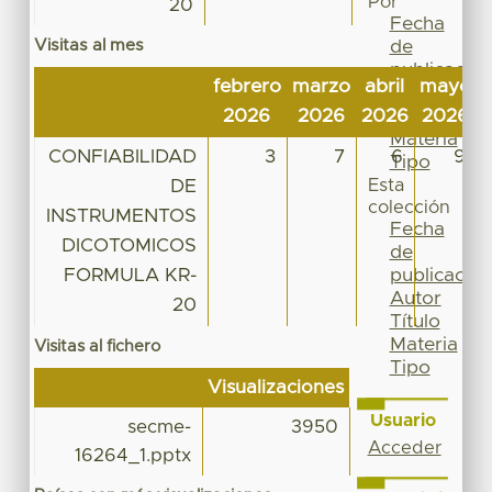
Por
20
Fecha
Visitas al mes
de
publicación
febrero
marzo
abril
mayo
Autor
2026
2026
2026
2026
Título
Materia
CONFIABILIDAD
3
7
6
9
Tipo
DE
Esta
colección
INSTRUMENTOS
Fecha
DICOTOMICOS
de
FORMULA KR-
publicación
Autor
20
Título
Materia
Visitas al fichero
Tipo
Visualizaciones
Usuario
secme-
3950
Acceder
16264_1.pptx