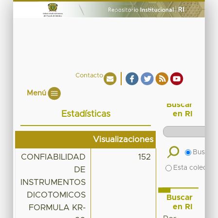
Contacto
Menú
Buscar
Estadísticas
en RI
Visualizaciones
Buscar 
CONFIABILIDAD
152
Esta colecció
DE
INSTRUMENTOS
DICOTOMICOS
Buscar
en RI
FORMULA KR-