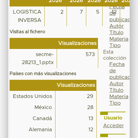
2026
2026
2026
2026
2026
Por
Fecha
LOGISTICA
2
7
5
12
4
de
publicación
INVERSA
Autor
Visitas al fichero
Título
Materia
Visualizaciones
Tipo
Esta
secme-
573
colección
28213_1.pptx
Fecha
de
Países con más visualizaciones
publicación
Autor
Visualizaciones
Título
Estados Unidos
29
Materia
Tipo
México
28
Usuario
Canadá
13
Acceder
Alemania
12