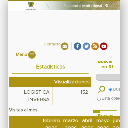
Contacto
Menú
Buscar
Estadísticas
en RI
Visualizaciones
Buscar 
LOGISTICA
152
Esta colecció
INVERSA
Visitas al mes
Buscar
febrero
marzo
abril
mayo
junio
en RI