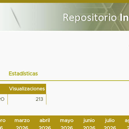
Estadísticas
Visualizaciones
RO
213
ero
marzo
abril
mayo
junio
julio
a
6
2026
2026
2026
2026
2026