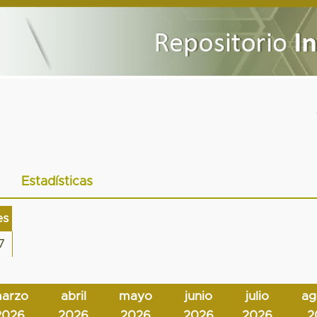
Estadísticas
es
7
arzo
abril
mayo
junio
julio
ag
2026
2026
2026
2026
2026
2