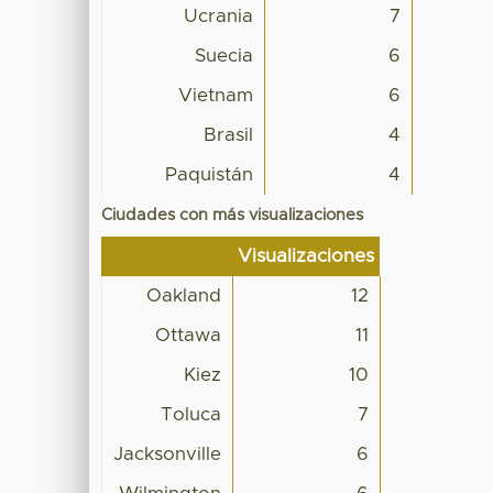
Ucrania
7
Suecia
6
Vietnam
6
Brasil
4
Paquistán
4
Ciudades con más visualizaciones
Visualizaciones
Oakland
12
Ottawa
11
Kiez
10
Toluca
7
Jacksonville
6