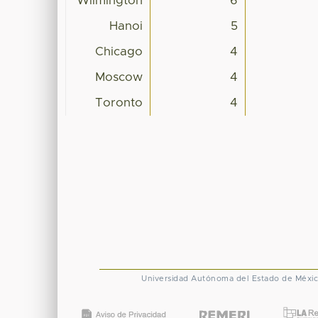
Wilmington
6
Hanoi
5
Chicago
4
Moscow
4
Toronto
4
Universidad Autónoma del Estado de Méxi