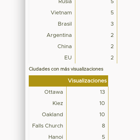
Rusia
5
Vietnam
5
Brasil
3
Argentina
2
China
2
EU
2
Ciudades con más visualizaciones
Visualizaciones
Ottawa
13
Kiez
10
Oakland
10
Falls Church
8
Hanoi
5