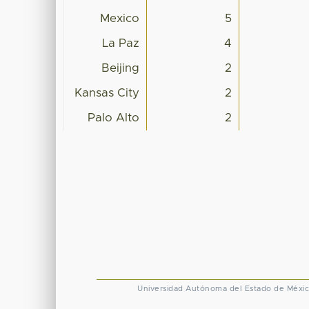
Mexico
5
La Paz
4
Beijing
2
Kansas City
2
Palo Alto
2
Universidad Autónoma del Estado de Méxi