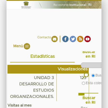
Contacto
Menú
Buscar
Estadísticas
en RI
Visualizaciones
Buscar 
UNIDAD 3
123
Esta colecció
DESARROLLO DE
ESTUDIOS
ORGANIZACIONALES.
Buscar
en RI
Visitas al mes