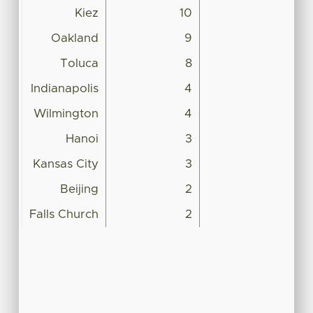
Kiez
10
Oakland
9
Toluca
8
Indianapolis
4
Wilmington
4
Hanoi
3
Kansas City
3
Beijing
2
Falls Church
2