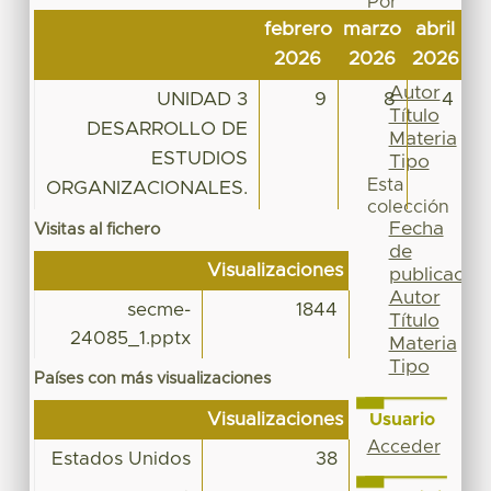
Por
Fecha
febrero
marzo
abril
m
de
2026
2026
2026
2
publicación
Autor
UNIDAD 3
9
8
4
Título
DESARROLLO DE
Materia
ESTUDIOS
Tipo
Esta
ORGANIZACIONALES.
colección
Fecha
Visitas al fichero
de
Visualizaciones
publicación
Autor
secme-
1844
Título
24085_1.pptx
Materia
Tipo
Países con más visualizaciones
Visualizaciones
Usuario
Acceder
Estados Unidos
38