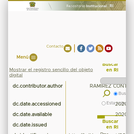
Contacto
Menú
Buscar
Mostrar el registro sencillo del objeto
en RI
digital
dc.contributor.author
RAMIREZ CONTRE
AL
Buscar 
Esta colecció
dc.date.accessioned
2020-04
dc.date.available
2020-04
Buscar
dc.date.issued
en RI