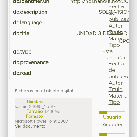
Por
dc.identifier.uri
http://hdl.handle.net/20.5
Fecha
dc.description
SOLO VISION 
de
publicación
dc.language
Autor
Título
dc.title
UNIDAD 3 DESARROLLO
Materia
ORGAN
Tipo
Esta
dc.type
colección
dc.provenance
Fecha
de
dc.road
publicación
Autor
Título
Ficheros en el objeto digital
Materia
Nombre:
Tipo
secme-24085_1.pptx
Tamaño:
1.436Mb
Formato:
Usuario
Microsoft PowerPoint 2007
Acceder
Ver documento